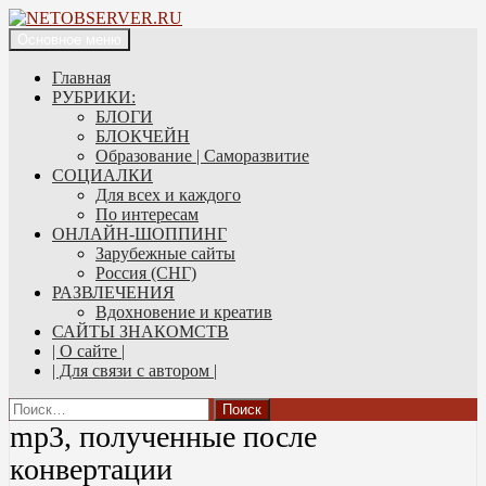
Поиск
Перейти
Основное меню
к
NETOBSERVER.RU
содержимому
Главная
РУБРИКИ:
БЛОГИ
БЛОКЧЕЙН
Образование | Саморазвитие
СОЦИАЛКИ
Для всех и каждого
По интересам
ОНЛАЙН-ШОППИНГ
Зарубежные сайты
Россия (СНГ)
РАЗВЛЕЧЕНИЯ
Вдохновение и креатив
САЙТЫ ЗНАКОМСТВ
| О сайте |
| Для связи с автором |
Найти:
mp3, полученные после
конвертации