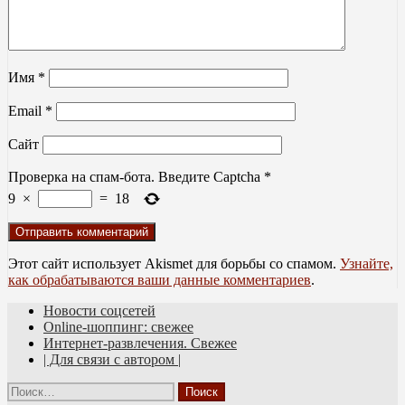
Имя
*
Email
*
Сайт
Проверка на спам-бота. Введите Captcha
*
9
×
=
18
Этот сайт использует Akismet для борьбы со спамом.
Узнайте,
как обрабатываются ваши данные комментариев
.
Новости соцсетей
Оnline-шоппинг: свежее
Обзоры интернет-магазинов, соцсетей,
Интернет-развлечения. Свежее
развлекательных порталов, сайтов
| Для связи с автором |
знакомств и других веб-ресурсов
Найти: