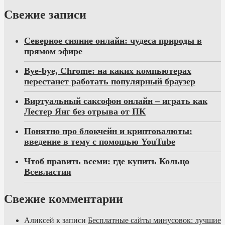
Свежие записи
Северное сияние онлайн: чудеса природы в
прямом эфире
Bye-bye, Chrome: на каких компьютерах
перестанет работать популярный браузер
Виртуальный саксофон онлайн – играть как
Лестер Янг без отрыва от ПК
Понятно про блокчейн и криптовалюты:
введение в тему с помощью YouTube
Чтоб править всеми: где купить Кольцо
Всевластия
Свежие комментарии
Аликсей
к записи
Бесплатные сайты минусовок: лучшие